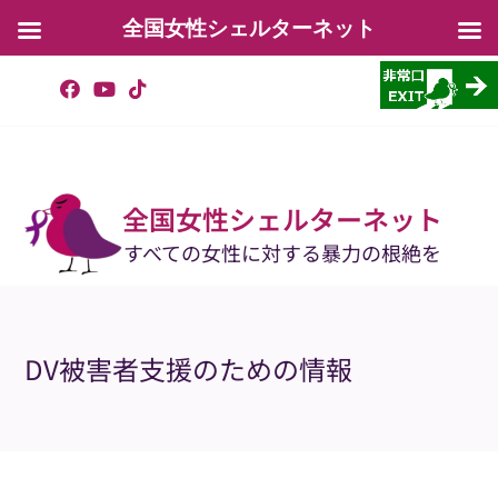
全国女性シェルターネット
コ
ン
テ
ン
ツ
へ
ス
キ
ッ
全国女性シェルターネット
プ
すべての女性に対する暴力の根絶を
DV被害者支援のための情報