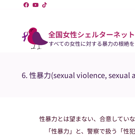
コ
ン
テ
ン
ツ
へ
ス
全国女性シェルターネット
キ
ッ
すべての女性に対する暴力の根絶を
プ
6. 性暴力(sexual violence, sexual
性暴力とは望まない、合意してい
「性暴力」と、警察で扱う「性犯