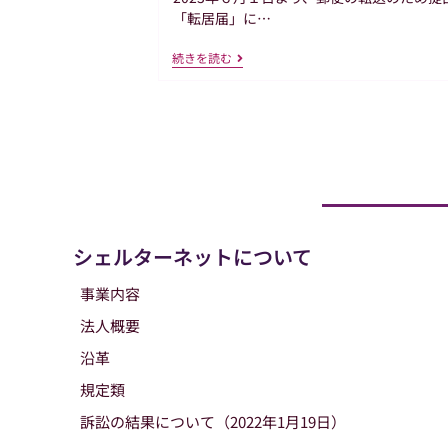
「転居届」に…
郵
続きを読む
便
の
「転
居
届」
に
関
す
る
注
意
事
シェルターネットについて
項
事業内容
法人概要
沿革
規定類
訴訟の結果について（2022年1月19日）