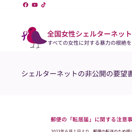
コ
ン
テ
ン
ツ
へ
ス
全国女性シェルターネット
キ
ッ
すべての女性に対する暴力の根絶を
プ
シェルターネットの非公開の要望
郵便の「転居届」に関する注意
2023年６月１日より、郵便の転送のため提