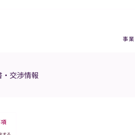
事業
書・交渉情報
事項
出する