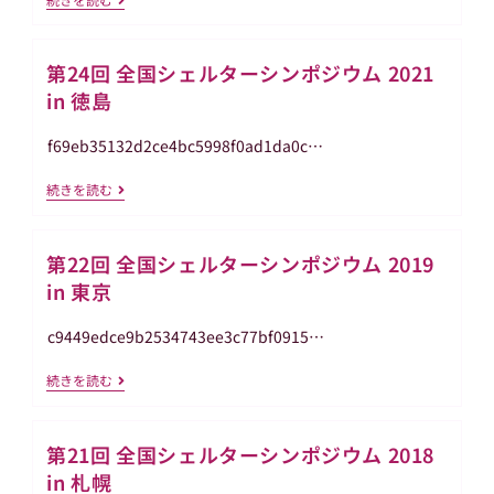
意
認
25
事
書
回
項
の
全
交
第24回 全国シェルターシンポジウム 2021
国
付
シ
in 徳島
等
ェ
に
ル
関
タ
f69eb35132d2ce4bc5998f0ad1da0c…
す
ー
る
シ
呼
第
続きを読む
ン
び
24
ポ
掛
回
ジ
け
全
ウ
等
第22回 全国シェルターシンポジウム 2019
国
ム
に
シ
2022
in 東京
つ
ェ
In
い
ル
釧
て）
タ
路
c9449edce9b2534743ee3c77bf0915…
20241128
ー
シ
第
続きを読む
ン
22
ポ
回
ジ
全
ウ
第21回 全国シェルターシンポジウム 2018
国
ム
シ
2021
in 札幌
ェ
In