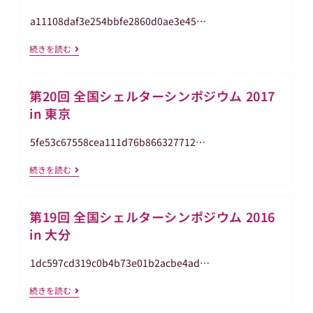
ル
徳
タ
島
a11108daf3e254bbfe2860d0ae3e45…
ー
シ
第
続きを読む
ン
21
ポ
回
ジ
全
ウ
第20回 全国シェルターシンポジウム 2017
国
ム
シ
2019
in 東京
ェ
In
ル
東
タ
京
5fe53c67558cea111d76b866327712…
ー
シ
第
続きを読む
ン
20
ポ
回
ジ
全
ウ
第19回 全国シェルターシンポジウム 2016
国
ム
シ
2018
in 大分
ェ
In
ル
札
タ
幌
1dc597cd319c0b4b73e01b2acbe4ad…
ー
シ
第
続きを読む
ン
19
ポ