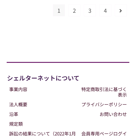
回
ジ
全
ウ
1
2
3
4
国
次のペ
ム
シ
2017
ェ
In
ル
東
タ
京
ー
シ
ン
ポ
ジ
ウ
ム
2016
In
シェルターネットについて
大
分
事業内容
特定商取引法に基づく
表示
法人概要
プライバシーポリシー
沿革
お問い合わせ
規定類
訴訟の結果について（2022年1月
会員専用ページログイ