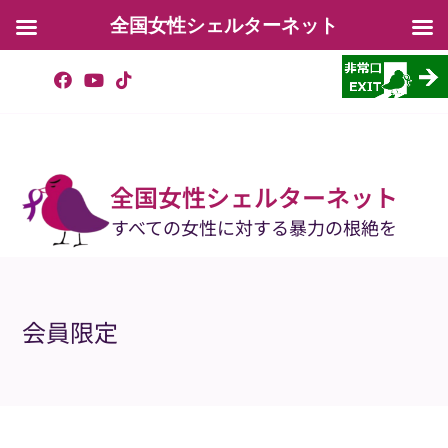
全国女性シェルターネット
コ
ン
テ
ン
ツ
へ
ス
キ
ッ
全国女性シェルターネット
プ
すべての女性に対する暴力の根絶を
会員限定