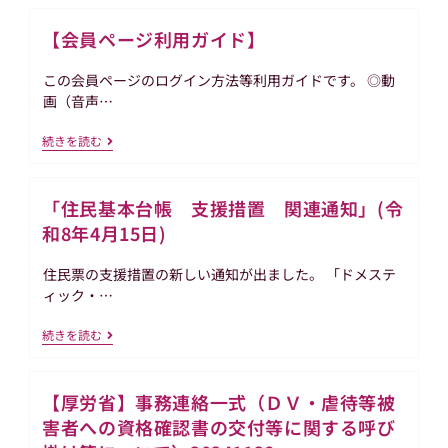
【会員ページ利用ガイド】
この会員ページのログイン方法等利用ガイドです。 ◎動
画（音声…
【会
続きを読む
員
ペ
ー
「住民基本台帳 支援措置 関連通知」(令
ジ
利
和8年4月15日)
用
ガ
イ
住民票の支援措置の新しい通知が出ました。 「ドメステ
ド】
ィック・…
「住
続きを読む
民
基
本
【厚労省】事務連絡一式（ＤＶ・虐待等被
台
帳
害者への資格確認書の交付等に関する呼び
支
援