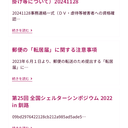
掛け等について）20241128
措
置
20241128事務連絡一式（ＤＶ・虐待等被害者への資格確
関
連
認…
通
知」
【厚
続きを読む
(令
労
和
省】
8
事
年
郵便の「転居届」に関する注意事項
務
4
連
月
絡
15
2023年６月１日より、郵便の転送のため提出する「転居
一
日)
式
届」に…
（Ｄ
Ｖ・
郵
続きを読む
虐
便
待
の
等
「転
被
第25回 全国シェルターシンポジウム 2022
居
害
届」
者
in 釧路
に
へ
関
の
す
09bd2976422128cb212a985ad5ade5…
資
る
格
注
確
第
続きを読む