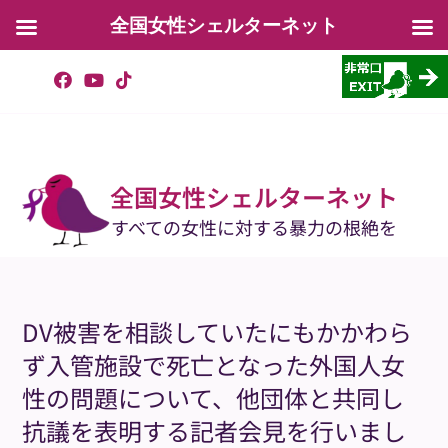
全国女性シェルターネット
コ
ン
テ
ン
ツ
へ
ス
キ
ッ
全国女性シェルターネット
プ
すべての女性に対する暴力の根絶を
DV被害を相談していたにもかかわら
ず入管施設で死亡となった外国人女
性の問題について、他団体と共同し
抗議を表明する記者会見を行いまし