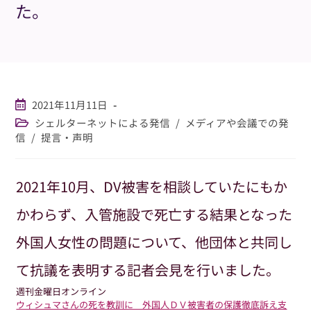
た。
投
2021年11月11日
稿
投
シェルターネットによる発信
/
メディアや会議での発
公
稿
信
/
提言・声明
開
カ
日:
テ
ゴ
2021年10月、DV被害を相談していたにもか
リ
ー:
かわらず、入管施設で死亡する結果となった
外国人女性の問題について、他団体と共同し
て抗議を表明する記者会見を行いました。
週刊金曜日オンライン
ウィシュマさんの死を教訓に 外国人ＤＶ被害者の保護徹底訴え支